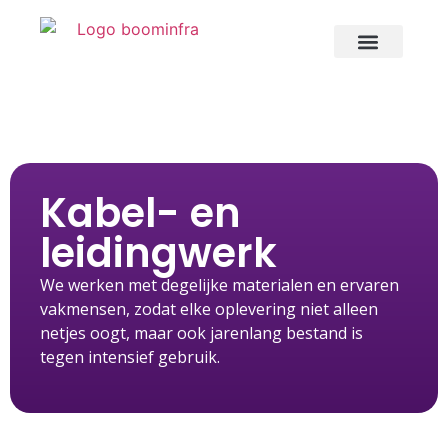
OVER ONS
Kabel- en
leidingwerk
We werken met degelijke materialen en ervaren
vakmensen, zodat elke oplevering niet alleen
netjes oogt, maar ook jarenlang bestand is
tegen intensief gebruik.